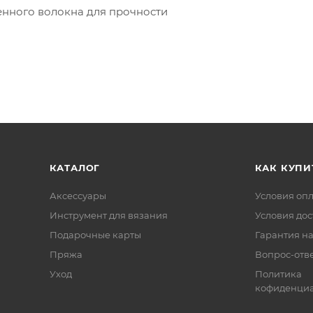
енного волокна для прочности
КАТАЛОГ
КАК КУПИ
Аксессуары
Условия оп
Инструмент для вязания
Условия дос
Подарочные карты
Гарантия на
Пряжа
Вопрос-отв
Уход
Политика
кофиденциа