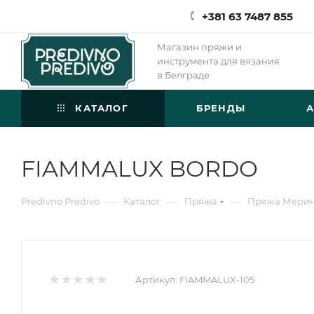
+381 63 7487 855
Магазин пряжи и
инструмента для вязания
в Белграде
КАТАЛОГ
БРЕНДЫ
FIAMMALUX BORDO
—
—
—
Predivno Predivo
Каталог
Пряжа
Пряжа Мери
Артикул:
FIAMMALUX-105