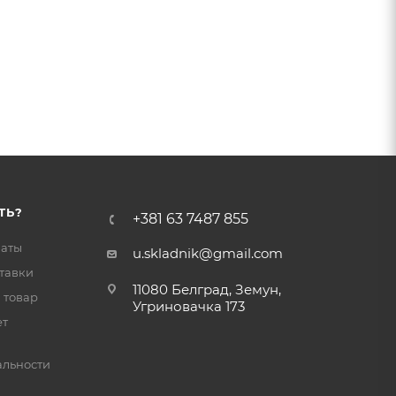
ТЬ?
+381 63 7487 855
латы
u.skladnik@gmail.com
тавки
11080 Белград, Земун,
 товар
Угриновачка 173
ет
льности