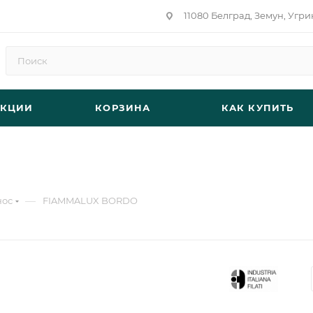
11080 Белград, Земун, Угри
АКЦИИ
КОРЗИНА
КАК КУПИТЬ
—
нос
FIAMMALUX BORDO