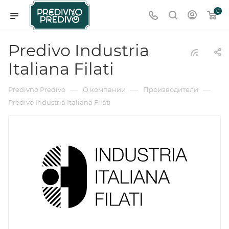
0
Predivo Industria
Italiana Filati
—
—
—
Predivno Predivo
О компании
Производители
Predivo Industria Italiana Filati