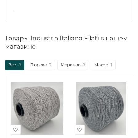
.
Товары Industria Italiana Filati в нашем
магазине
Все
8
Люрекс
7
Меринос
8
Мохер
1