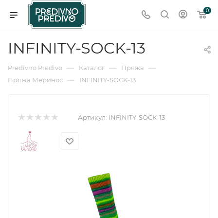
0
INFINITY-SOCK-13
—
—
—
Predivno Predivo
Каталог
Пряжа
—
Пряжа Меринос
INFINITY-SOCK-13
Артикул:
INFINITY-SOCK-13