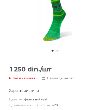
1 250
din.
/шт
Нет в наличии
Нашли дешевле?
Характеристики
Цвет
—
фантазийный
Длина нити в 100 г, m
—
420