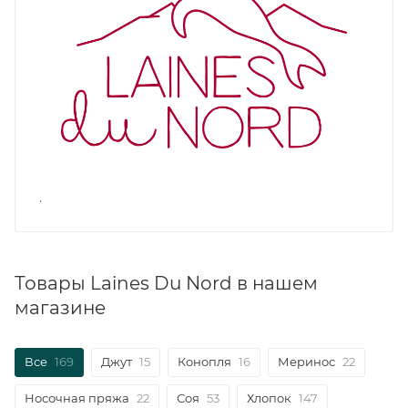
.
Товары Laines Du Nord в нашем
магазине
Все
169
Джут
15
Конопля
16
Меринос
22
Носочная пряжа
22
Соя
53
Хлопок
147