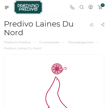
0
Predivo Laines Du
Nord
—
—
—
Predivno Predivo
О компании
Производители
Predivo Laines Du Nord