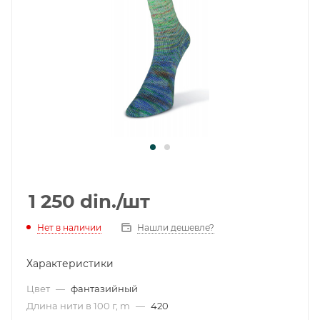
1 250
din.
/шт
Нет в наличии
Нашли дешевле?
Характеристики
Цвет
—
фантазийный
Длина нити в 100 г, m
—
420