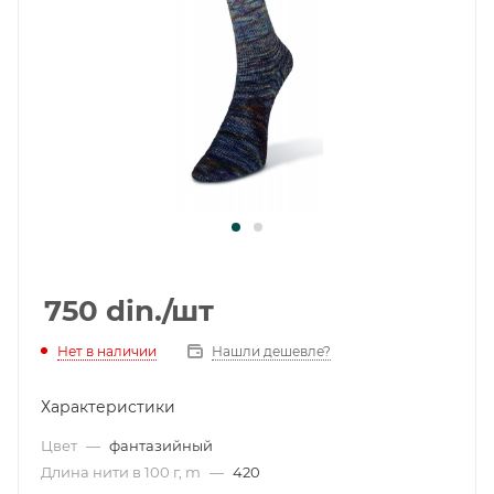
750
din.
/шт
Нет в наличии
Нашли дешевле?
Характеристики
Цвет
—
фантазийный
Длина нити в 100 г, m
—
420