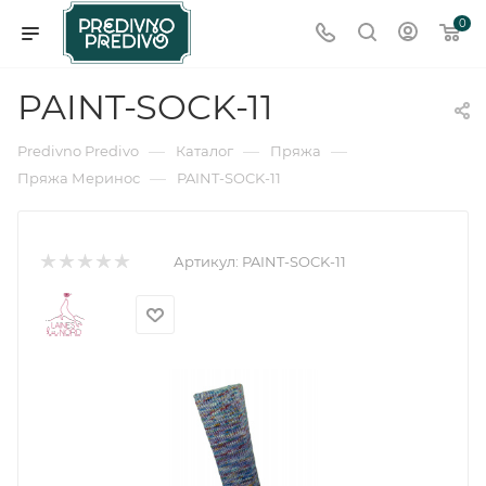
0
PAINT-SOCK-11
—
—
—
Predivno Predivo
Каталог
Пряжа
—
Пряжа Меринос
PAINT-SOCK-11
Артикул:
PAINT-SOCK-11