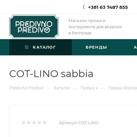
+381 63 7487 855
Магазин пряжи и
инструмента для вязания
в Белграде
КАТАЛОГ
БРЕНДЫ
COT-LINO sabbia
—
—
—
Predivno Predivo
Каталог
Пряжа
Пряжа Хлопо
Артикул:
COT-LINO