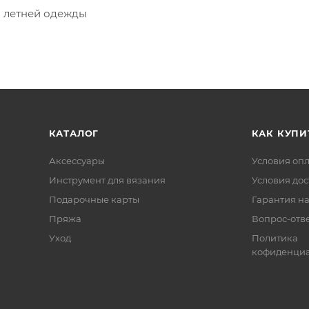
я летней одежды
КАТАЛОГ
КАК КУПИ
Аксессуары
Условия оп
Инструмент для вязания
Условия дос
Подарочные карты
Гарантия на
Пряжа
Вопрос-отв
Уход
Политика
кофиденциа