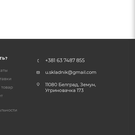
ТЬ?
+381 63 7487 855
латы
u.skladnik@gmail.com
тавки
11080 Белград, Земун,
 товар
Угриновачка 173
ет
льности