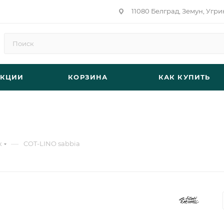
11080 Белград, Земун, Угри
АКЦИИ
КОРЗИНА
КАК КУПИТЬ
—
к
COT-LINO sabbia