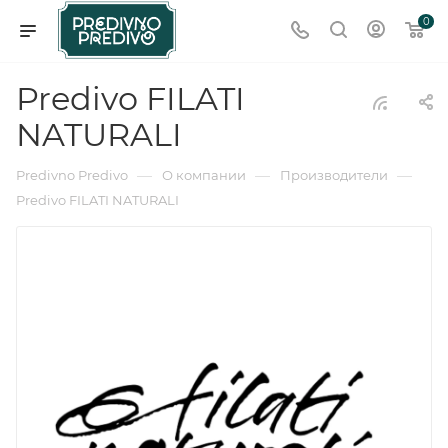
0
Predivo FILATI
NATURALI
—
—
—
Predivno Predivo
О компании
Производители
Predivo FILATI NATURALI