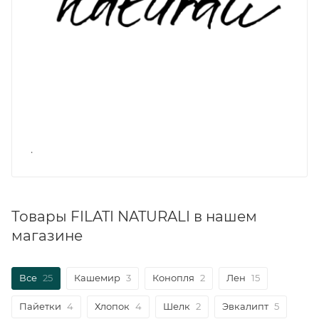
.
Товары FILATI NATURALI в нашем
магазине
Все
25
Кашемир
3
Конопля
2
Лен
15
Пайетки
4
Хлопок
4
Шелк
2
Эвкалипт
5