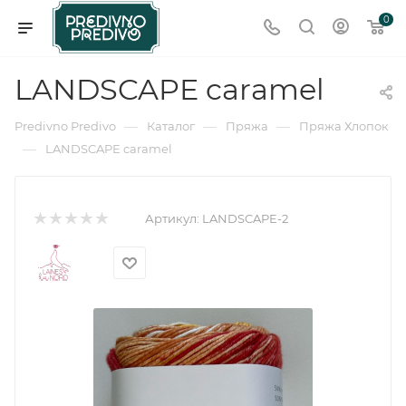
0
LANDSCAPE caramel
—
—
—
Predivno Predivo
Каталог
Пряжа
Пряжа Хлопок
—
LANDSCAPE caramel
Артикул:
LANDSCAPE-2