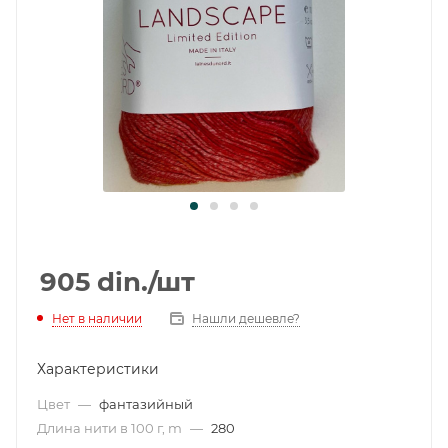
905
din.
/шт
Нет в наличии
Нашли дешевле?
Характеристики
Цвет
—
фантазийный
Длина нити в 100 г, m
—
280