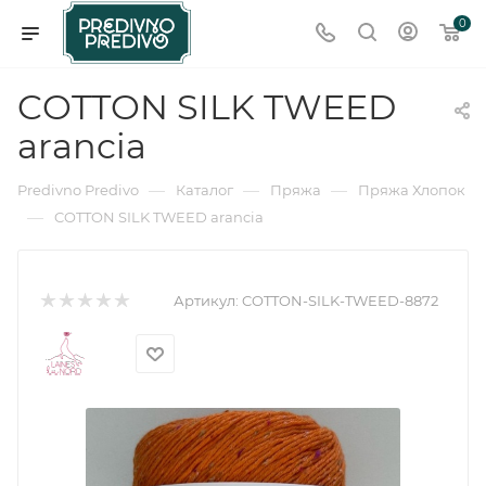
0
COTTON SILK TWEED
arancia
—
—
—
Predivno Predivo
Каталог
Пряжа
Пряжа Хлопок
—
COTTON SILK TWEED arancia
Артикул:
COTTON-SILK-TWEED-8872