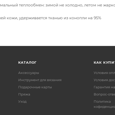
мальный теплообмен: зимой не холодно, летом не жарк
шей кожи, удерживается тканью из конопли на 95%
КАТАЛОГ
КАК КУПИ
Аксессуары
Условия оп
Инструмент для вязания
Условия дос
Подарочные карты
Гарантия на
Пряжа
Вопрос-отв
Уход
Политика
кофиденциа