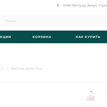
11080 Белград, Земун, Угри
АКЦИИ
КОРЗИНА
КАК КУПИТЬ
—
к
NATURA verde lime