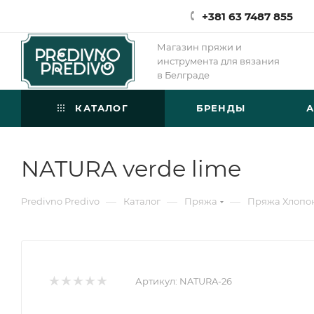
+381 63 7487 855
Магазин пряжи и
инструмента для вязания
в Белграде
КАТАЛОГ
БРЕНДЫ
NATURA verde lime
—
—
—
Predivno Predivo
Каталог
Пряжа
Пряжа Хлопо
Артикул:
NATURA-26