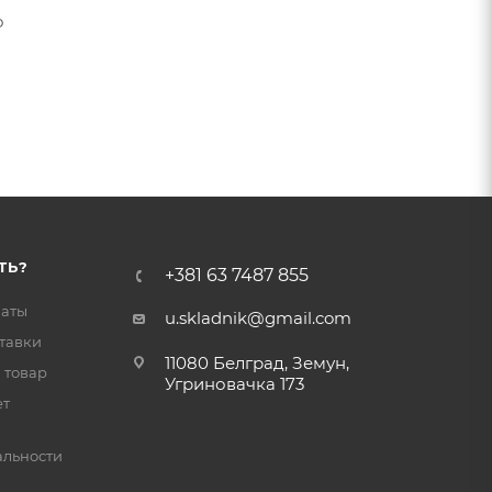
о
ТЬ?
+381 63 7487 855
латы
u.skladnik@gmail.com
тавки
11080 Белград, Земун,
 товар
Угриновачка 173
ет
льности