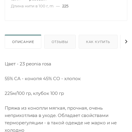
Длина нити в 100 г, m
—
225
ОПИСАНИЕ
ОТЗЫВЫ
КАК КУПИТЬ
О
Цвет - 23 peonia rosa
55% CA - конопя 45% СО - хлопок
225м/100 гр, клубок 100 гр
Пряжа из конопли мягкая, прочная, очень
неприхотлива в уходе. Обладает свойствами
терморегуляции - в такой одежде не жарко и не
холодно