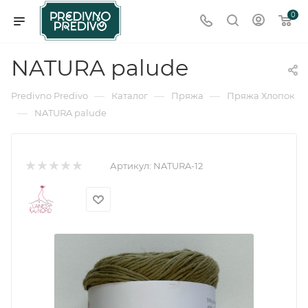
0
NATURA palude
—
—
—
Predivno Predivo
Каталог
Пряжа
Пряжа Хлопок
—
NATURA palude
Артикул:
NATURA-12