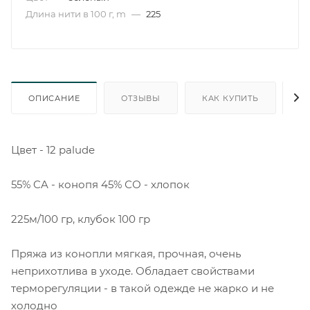
Длина нити в 100 г, m
—
225
ОПИСАНИЕ
ОТЗЫВЫ
КАК КУПИТЬ
О
Цвет - 12 palude
55% CA - конопя 45% СО - хлопок
225м/100 гр, клубок 100 гр
Пряжа из конопли мягкая, прочная, очень
неприхотлива в уходе. Обладает свойствами
терморегуляции - в такой одежде не жарко и не
холодно