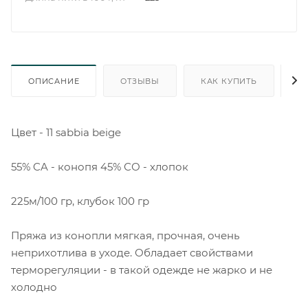
ОПИСАНИЕ
ОТЗЫВЫ
КАК КУПИТЬ
О
Цвет - 11 sabbia beige
55% CA - конопя 45% СО - хлопок
225м/100 гр, клубок 100 гр
Пряжа из конопли мягкая, прочная, очень
неприхотлива в уходе. Обладает свойствами
терморегуляции - в такой одежде не жарко и не
холодно