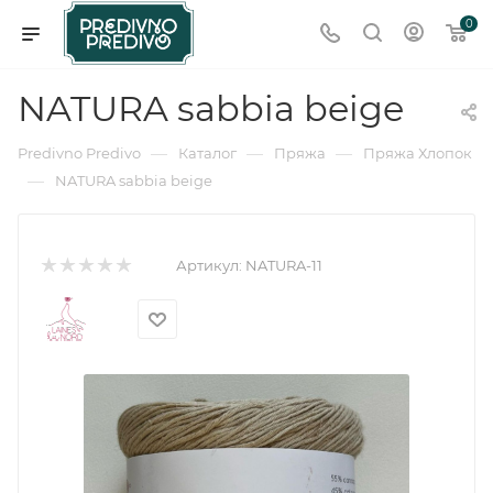
0
NATURA sabbia beige
—
—
—
Predivno Predivo
Каталог
Пряжа
Пряжа Хлопок
—
NATURA sabbia beige
Артикул:
NATURA-11