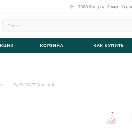
11080 Белград, Земун, Угри
АКЦИИ
КОРЗИНА
КАК КУПИТЬ
—
к
BABY SOFT Smeraldo