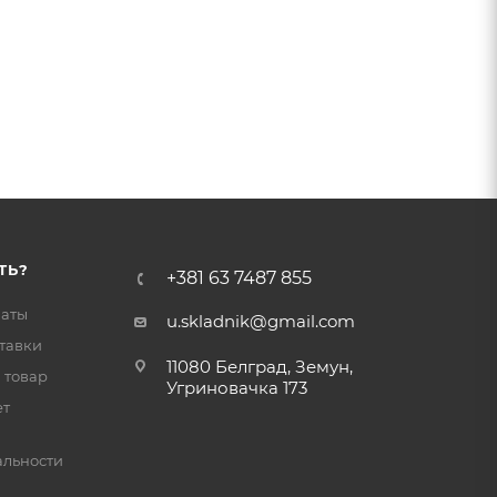
ТЬ?
+381 63 7487 855
латы
u.skladnik@gmail.com
тавки
11080 Белград, Земун,
 товар
Угриновачка 173
ет
льности