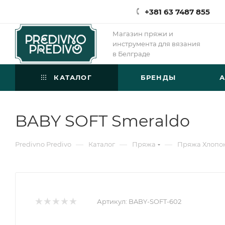
+381 63 7487 855
Магазин пряжи и
инструмента для вязания
в Белграде
КАТАЛОГ
БРЕНДЫ
BABY SOFT Smeraldo
—
—
—
Predivno Predivo
Каталог
Пряжа
Пряжа Хлопо
Артикул:
BABY-SOFT-602