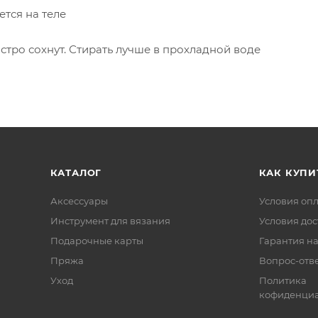
ется на теле
стро сохнут. Стирать лучше в прохладной воде
КАТАЛОГ
КАК КУПИ
Аксессуары
Условия оп
Инструмент для вязания
Условия дос
Подарочные карты
Гарантия на
Пряжа
Вопрос-отв
Уход
Политика
кофиденциа