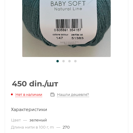
450
din.
/шт
Нет в наличии
Нашли дешевле?
Характеристики
Цвет
—
зеленый
Длина нити в 100 г, m
—
270