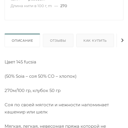
Длина нити в 100 г, m
—
270
ОПИСАНИЕ
ОТЗЫВЫ
КАК КУПИТЬ
О
Цвет 145 fucsia
(50% Soia – соя 50% CO – хлопок)
270м/100 гр, клубок 50 гр
Соя по своей мягости и нежности напоминает
кашемир или шелк
Мягкая, легкая, невесомая пряжа которой не