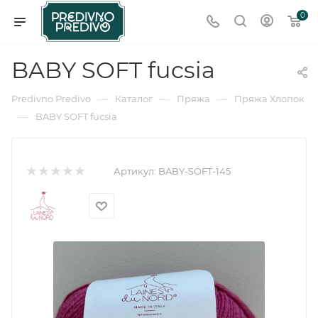
0
BABY SOFT fucsia
—
—
—
Predivno Predivo
Каталог
Пряжа
Пряжа Хлопок
—
BABY SOFT fucsia
Артикул:
BABY-SOFT-145