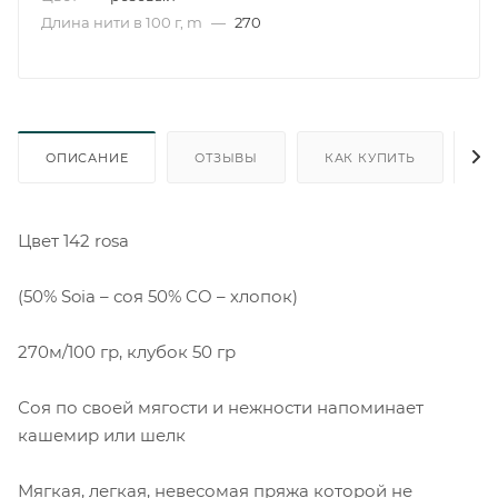
Длина нити в 100 г, m
—
270
ОПИСАНИЕ
ОТЗЫВЫ
КАК КУПИТЬ
О
Цвет 142 rosa
(50% Soia – соя 50% CO – хлопок)
270м/100 гр, клубок 50 гр
Соя по своей мягости и нежности напоминает
кашемир или шелк
Мягкая, легкая, невесомая пряжа которой не