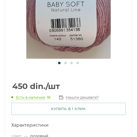
450
din.
/шт
Есть в наличии
: 18
Нашли дешевле?
КУПИТЬ В 1 КЛИК
Характеристики
Цвет
—
розовый