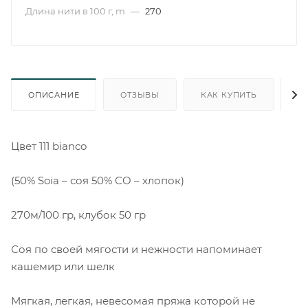
Длина нити в 100 г, m
—
270
ОПИСАНИЕ
ОТЗЫВЫ
КАК КУПИТЬ
О
Цвет 111 bianco
(50% Soia – соя 50% CO – хлопок)
270м/100 гр, клубок 50 гр
Соя по своей мягости и нежности напоминает
кашемир или шелк
Мягкая, легкая, невесомая пряжа которой не