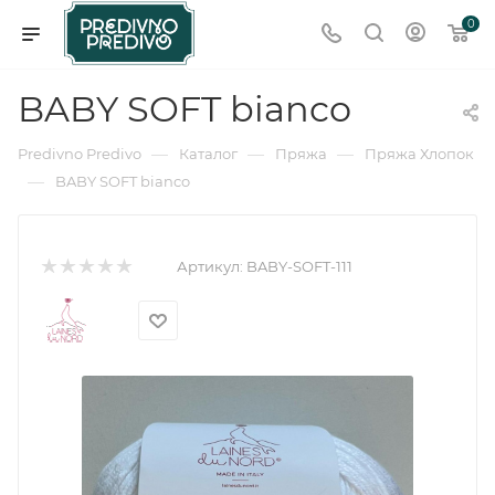
0
BABY SOFT bianco
—
—
—
Predivno Predivo
Каталог
Пряжа
Пряжа Хлопок
—
BABY SOFT bianco
Артикул:
BABY-SOFT-111