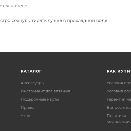
ется на теле
стро сохнут. Стирать лучше в прохладной воде
КАТАЛОГ
КАК КУПИ
Аксессуары
Условия оп
Инструмент для вязания
Условия дос
Подарочные карты
Гарантия на
Пряжа
Вопрос-отв
Уход
Политика
кофиденциа