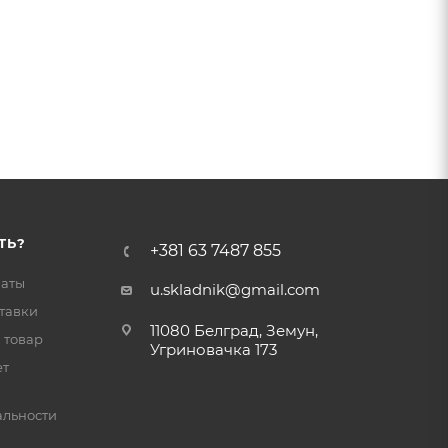
ТЬ?
+381 63 7487 855
латы
u.skladnik@gmail.com
тавки
11080 Белград, Земун,
 товар
Угриновачка 173
ет
льности