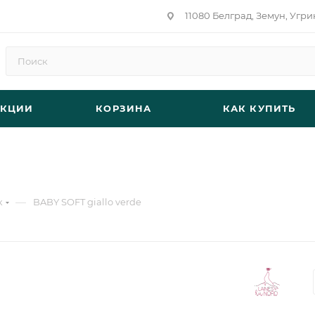
11080 Белград, Земун, Угри
АКЦИИ
КОРЗИНА
КАК КУПИТЬ
—
к
BABY SOFT giallo verde