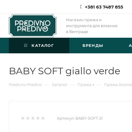
+381 63 7487 855
Магазин пряжи и
инструмента для вязания
в Белграде
КАТАЛОГ
БРЕНДЫ
BABY SOFT giallo verde
—
—
—
Predivno Predivo
Каталог
Пряжа
Пряжа Хлопо
Артикул:
BABY-SOFT-21