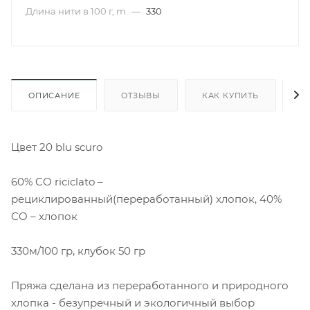
Длина нити в 100 г, m
—
330
ОПИСАНИЕ
ОТЗЫВЫ
КАК КУПИТЬ
О
Цвет 20 blu scuro
60% CO riciclato –
рециклированный(переработанный) хлопок, 40%
CO – хлопок
330м/100 гр, клубок 50 гр
Пряжа сделана из переработанного и природного
хлопка - безупречный и экологичный выбор