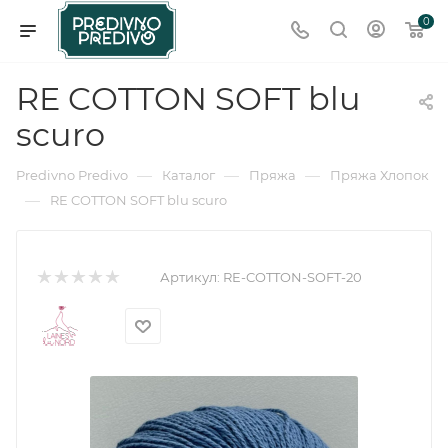
0
RE COTTON SOFT blu
scuro
—
—
—
Predivno Predivo
Каталог
Пряжа
Пряжа Хлопок
—
RE COTTON SOFT blu scuro
Артикул:
RE-COTTON-SOFT-20