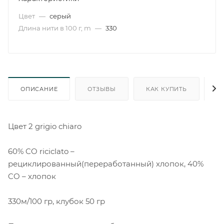
Цвет
—
серый
Длина нити в 100 г, m
—
330
ОПИСАНИЕ
ОТЗЫВЫ
КАК КУПИТЬ
О
Цвет 2 grigio chiaro
60% CO riciclato –
рециклированный(переработанный) хлопок, 40%
CO – хлопок
330м/100 гр, клубок 50 гр