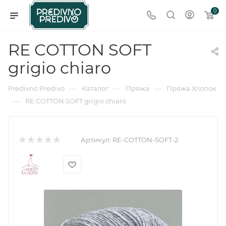
0
RE COTTON SOFT
grigio chiaro
—
—
—
Predivno Predivo
Каталог
Пряжа
Пряжа Хлопок
—
RE COTTON SOFT grigio chiaro
Артикул:
RE-COTTON-SOFT-2