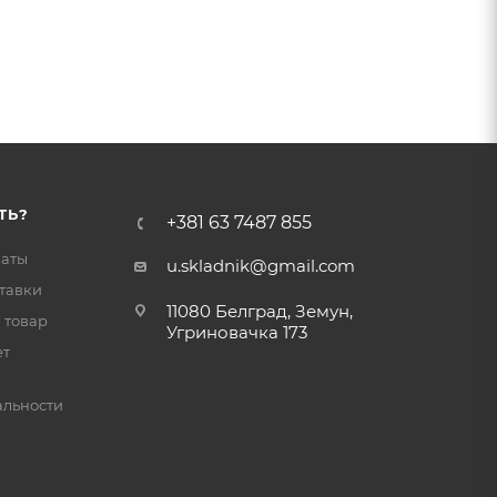
ТЬ?
+381 63 7487 855
латы
u.skladnik@gmail.com
тавки
11080 Белград, Земун,
 товар
Угриновачка 173
ет
льности