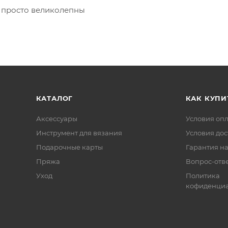
т просто великолепны
КАТАЛОГ
КАК КУПИ
Аксессуары
Условия оп
Инструмент для вязания
Условия дос
Подарочные карты
Гарантия на
Пряжа
Вопрос-отв
Уход
Политика
кофиденциа