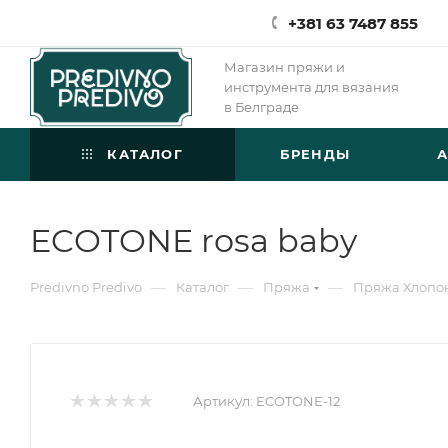
+381 63 7487 855
Магазин пряжи и
инструмента для вязания
в Белграде
КАТАЛОГ
БРЕНДЫ
ECOTONE rosa baby
—
—
—
Predivno Predivo
Каталог
Пряжа
Пряжа Хлопо
Артикул:
ECOTONE-12