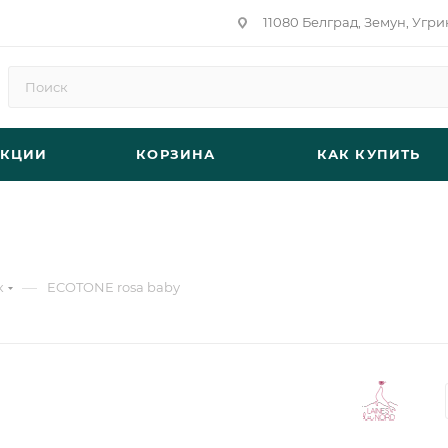
11080 Белград, Земун, Угри
АКЦИИ
КОРЗИНА
КАК КУПИТЬ
—
к
ECOTONE rosa baby