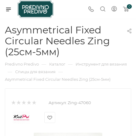
0
Asymmetrical Fixed
Circular Needles Zing
(25см-5мм)
—
—
Predivno Predivo
Каталог
Инструмент для вязания
—
—
Спицы для вязания
Asymmetrical Fixed Circular Needles Zing (25см-5мм)
Артикул:
Zing-47060