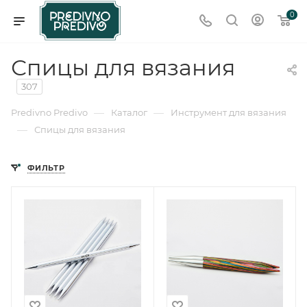
0
Спицы для вязания
307
—
—
Predivno Predivo
Каталог
Инструмент для вязания
—
Спицы для вязания
ФИЛЬТР