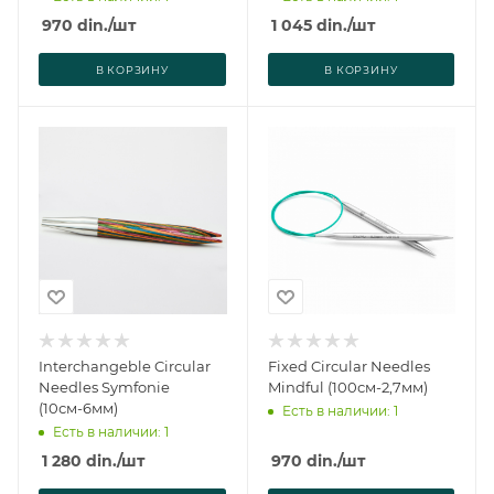
970
din.
/шт
1 045
din.
/шт
В КОРЗИНУ
В КОРЗИНУ
Interchangeble Circular
Fixed Circular Needles
Needles Symfonie
Mindful (100см-2,7мм)
(10см-6мм)
Есть в наличии: 1
Есть в наличии: 1
1 280
din.
/шт
970
din.
/шт