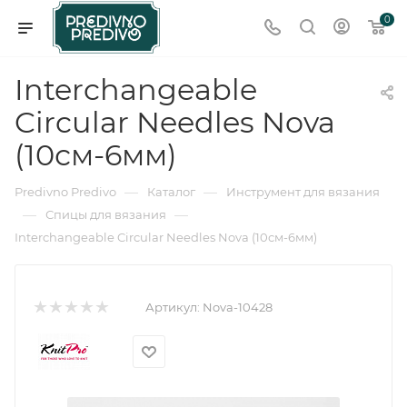
0
Interchangeable
Circular Needles Nova
(10см-6мм)
—
—
Predivno Predivo
Каталог
Инструмент для вязания
—
—
Спицы для вязания
Interchangeable Circular Needles Nova (10см-6мм)
Артикул:
Nova-10428