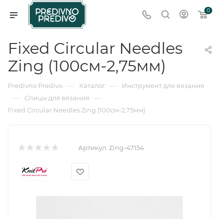
0
Fixed Circular Needles
Zing (100см-2,75мм)
—
—
Predivno Predivo
Каталог
Инструмент для вязания
—
—
Спицы для вязания
Fixed Circular Needles Zing (100см-2,75мм)
Артикул:
Zing-47154