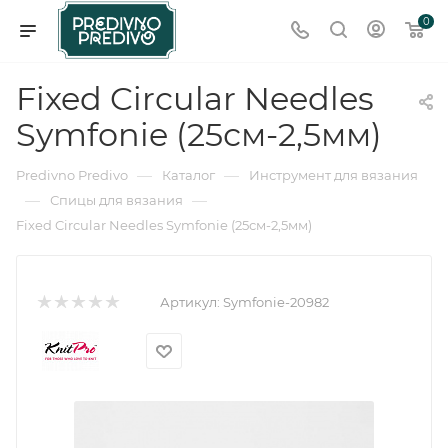
0
Fixed Circular Needles
Symfonie (25см-2,5мм)
—
—
Predivno Predivo
Каталог
Инструмент для вязания
—
—
Спицы для вязания
Fixed Circular Needles Symfonie (25см-2,5мм)
Артикул:
Symfonie-20982