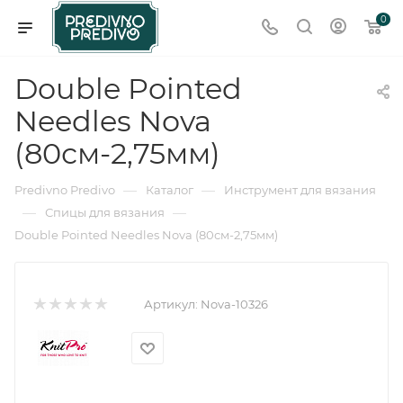
0
Double Pointed
Needles Nova
(80см-2,75мм)
—
—
Predivno Predivo
Каталог
Инструмент для вязания
—
—
Спицы для вязания
Double Pointed Needles Nova (80см-2,75мм)
Артикул:
Nova-10326