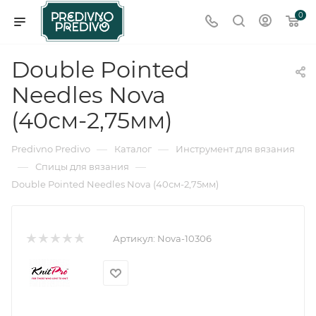
0
Double Pointed
Needles Nova
(40см-2,75мм)
—
—
Predivno Predivo
Каталог
Инструмент для вязания
—
—
Спицы для вязания
Double Pointed Needles Nova (40см-2,75мм)
Артикул:
Nova-10306