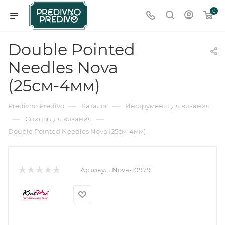
0
Double Pointed
Needles Nova
(25см-4мм)
—
—
Predivno Predivo
Каталог
Инструмент для вязания
—
—
Спицы для вязания
Double Pointed Needles Nova (25см-4мм)
Артикул:
Nova-10979