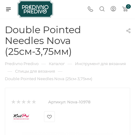
0
Double Pointed
Needles Nova
(25см-3,75мм)
—
—
Predivno Predivo
Каталог
Инструмент для вязания
—
—
Спицы для вязания
Double Pointed Needles Nova (25см-3,75мм)
Артикул:
Nova-10978