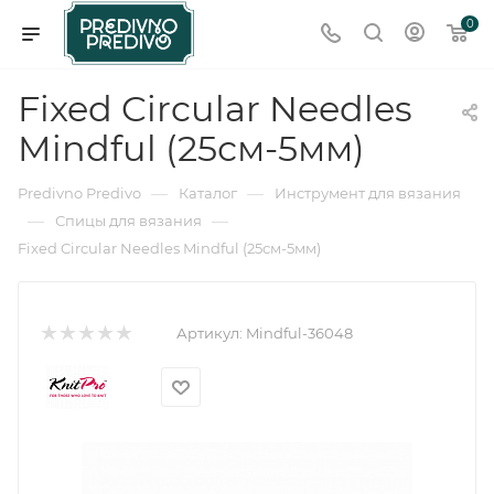
0
Fixed Circular Needles
Mindful (25см-5мм)
—
—
Predivno Predivo
Каталог
Инструмент для вязания
—
—
Спицы для вязания
Fixed Circular Needles Mindful (25см-5мм)
Артикул:
Mindful-36048