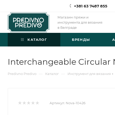
+381 63 7487 855
Магазин пряжи и
инструмента для вязания
в Белграде
КАТАЛОГ
БРЕНДЫ
Interchangeable Circular
—
—
Predivno Predivo
Каталог
Инструмент для вязания
Артикул:
Nova-10426