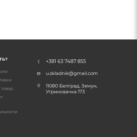
ТЬ?
+381 63 7487 855
латы
u.skladnik@gmail.com
тавки
11080 Белград, Земун,
 товар
Угриновачка 173
ет
льности