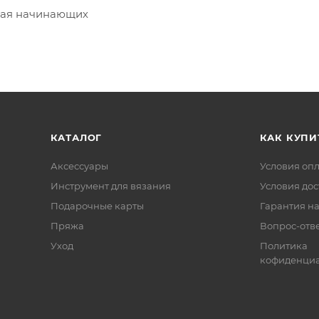
ючая начинающих
КАТАЛОГ
КАК КУПИ
Аксессуары
Условия оп
Инструмент для вязания
Условия дос
Подарочные карты
Гарантия на
Пряжа
Вопрос-отв
Уход
Политика
кофиденциа