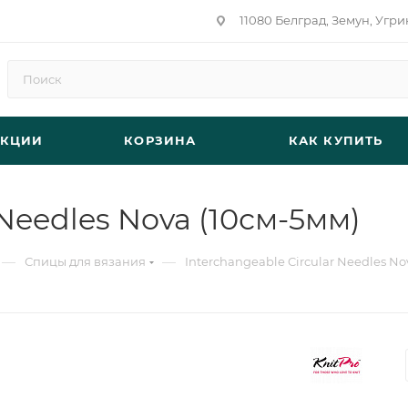
11080 Белград, Земун, Угри
АКЦИИ
КОРЗИНА
КАК КУПИТЬ
 Needles Nova (10см-5мм)
—
—
Спицы для вязания
Interchangeable Circular Needles No