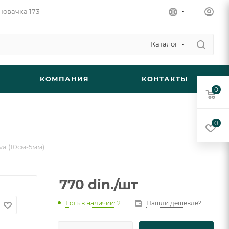
новачка 173
Каталог
КОМПАНИЯ
КОНТАКТЫ
0
0
va (10см-5мм)
770
din.
/шт
Есть в наличии
: 2
Нашли дешевле?