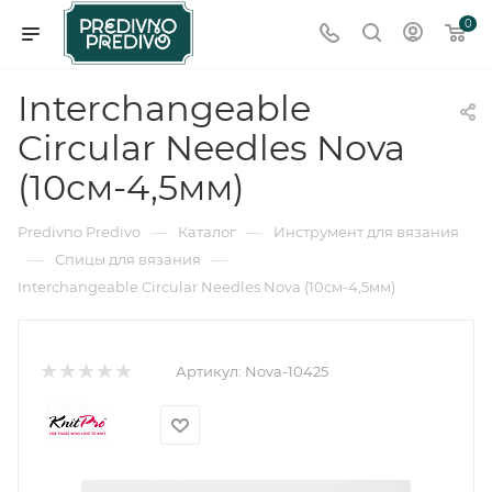
0
Interchangeable
Circular Needles Nova
(10см-4,5мм)
—
—
Predivno Predivo
Каталог
Инструмент для вязания
—
—
Спицы для вязания
Interchangeable Circular Needles Nova (10см-4,5мм)
Артикул:
Nova-10425