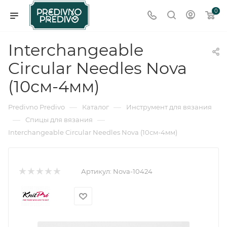
0
Interchangeable
Circular Needles Nova
(10см-4мм)
—
—
Predivno Predivo
Каталог
Инструмент для вязания
—
—
Спицы для вязания
Interchangeable Circular Needles Nova (10см-4мм)
Артикул:
Nova-10424