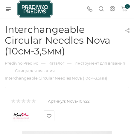
0
Interchangeable
Circular Needles Nova
(10см-3,5мм)
—
—
Predivno Predivo
Каталог
Инструмент для вязания
—
—
Спицы для вязания
Interchangeable Circular Needles Nova (10см-3,5мм)
Артикул:
Nova-10422