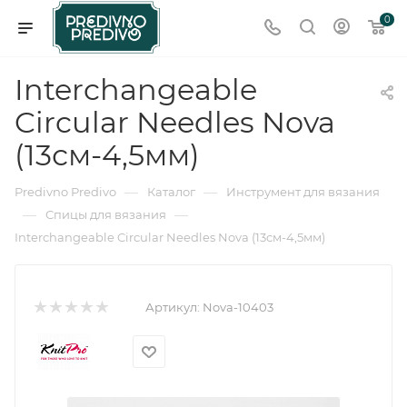
0
Interchangeable
Circular Needles Nova
(13см-4,5мм)
—
—
Predivno Predivo
Каталог
Инструмент для вязания
—
—
Спицы для вязания
Interchangeable Circular Needles Nova (13см-4,5мм)
Артикул:
Nova-10403