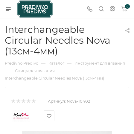
0
Interchangeable
Circular Needles Nova
(13см-4мм)
—
—
Predivno Predivo
Каталог
Инструмент для вязания
—
—
Спицы для вязания
Interchangeable Circular Needles Nova (13см-4мм)
Артикул:
Nova-10402