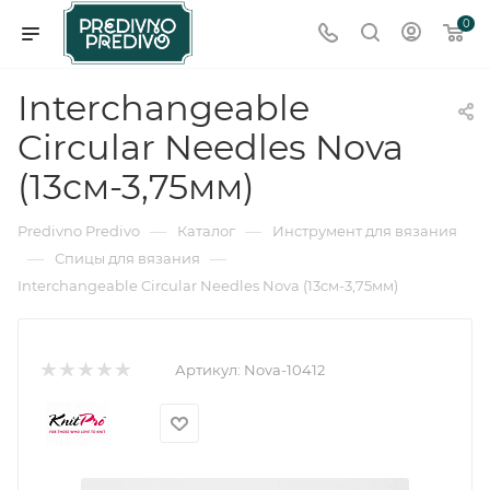
0
Interchangeable
Circular Needles Nova
(13см-3,75мм)
—
—
Predivno Predivo
Каталог
Инструмент для вязания
—
—
Спицы для вязания
Interchangeable Circular Needles Nova (13см-3,75мм)
Артикул:
Nova-10412