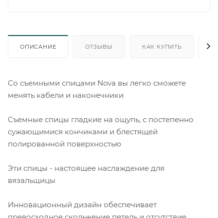
ОПИСАНИЕ
ОТЗЫВЫ
КАК КУПИТЬ
О
Со съемными спицами Nova вы легко сможете
менять кабели и наконечники
Съемные спицы гладкие на ощупь, с постепенно
сужающимися кончиками и блестящей
полированной поверхностью
Эти спицы - настоящее наслаждение для
вязальщицы
Инновационный дизайн обеспечивает
превосходное скольжение петель и отсутствие