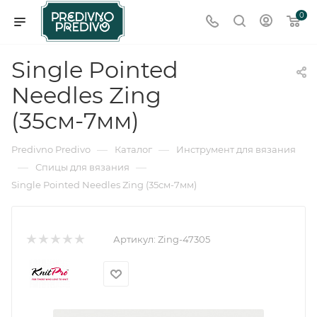
0
Single Pointed
Needles Zing
(35см-7мм)
—
—
Predivno Predivo
Каталог
Инструмент для вязания
—
—
Спицы для вязания
Single Pointed Needles Zing (35см-7мм)
Артикул:
Zing-47305