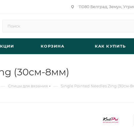
11080 Белград, Земун, Угри
АКЦИИ
КОРЗИНА
КАК КУПИТЬ
ing (30см-8мм)
—
—
Спицы для вязания
Single Pointed Needles Zing (30см-8