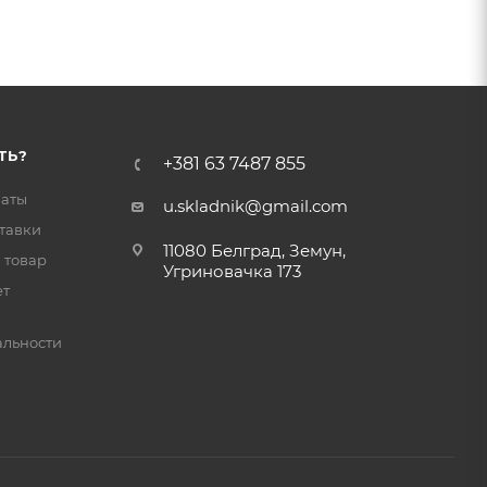
ТЬ?
+381 63 7487 855
латы
u.skladnik@gmail.com
тавки
11080 Белград, Земун,
 товар
Угриновачка 173
ет
льности