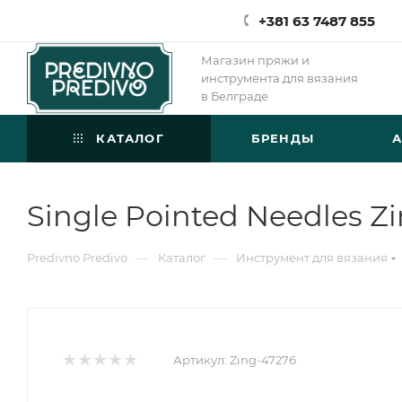
+381 63 7487 855
Магазин пряжи и
инструмента для вязания
в Белграде
КАТАЛОГ
БРЕНДЫ
Single Pointed Needles Z
—
—
Predivno Predivo
Каталог
Инструмент для вязания
Артикул:
Zing-47276