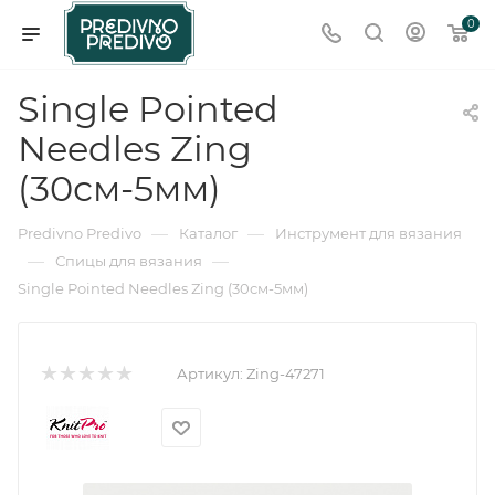
0
Single Pointed
Needles Zing
(30см-5мм)
—
—
Predivno Predivo
Каталог
Инструмент для вязания
—
—
Спицы для вязания
Single Pointed Needles Zing (30см-5мм)
Артикул:
Zing-47271