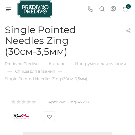
0
Single Pointed
Needles Zing
(30см-3,5мм)
—
—
Predivno Predivo
Каталог
Инструмент для вязания
—
—
Спицы для вязания
Single Pointed Needles Zing (30см-3,5мм)
Артикул:
Zing-47267