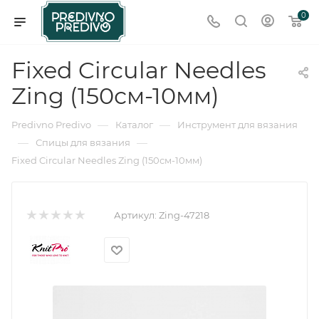
0
Fixed Circular Needles
Zing (150см-10мм)
—
—
Predivno Predivo
Каталог
Инструмент для вязания
—
—
Спицы для вязания
Fixed Circular Needles Zing (150см-10мм)
Артикул:
Zing-47218