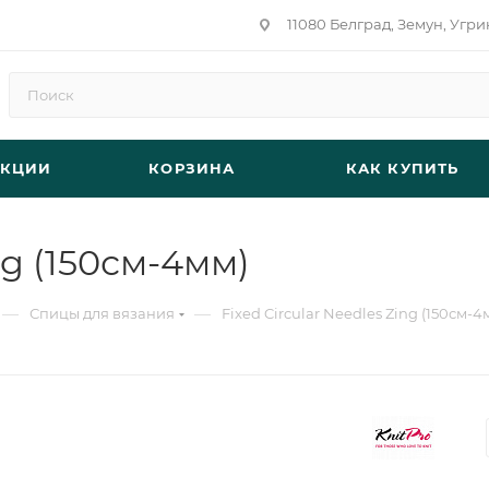
11080 Белград, Земун, Угри
АКЦИИ
КОРЗИНА
КАК КУПИТЬ
ng (150см-4мм)
—
—
Спицы для вязания
Fixed Circular Needles Zing (150см-4