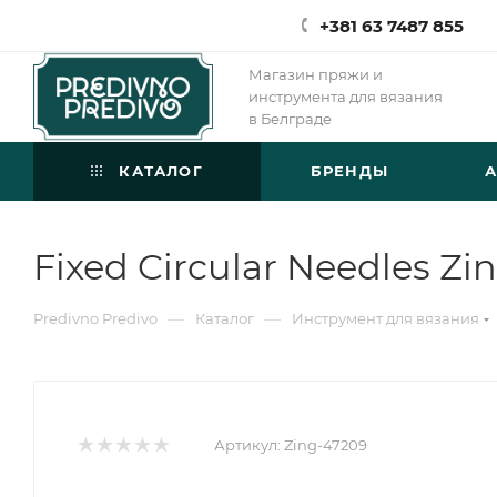
+381 63 7487 855
Магазин пряжи и
инструмента для вязания
в Белграде
КАТАЛОГ
БРЕНДЫ
Fixed Circular Needles Zi
—
—
Predivno Predivo
Каталог
Инструмент для вязания
Артикул:
Zing-47209