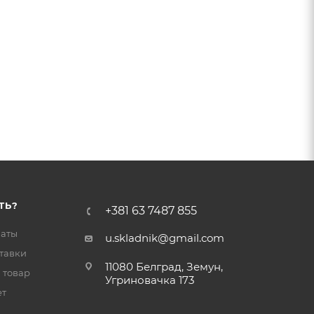
ТЬ?
+381 63 7487 855
латы
u.skladnik@gmail.com
тавки
11080 Белград, Земун,
 товар
Угриновачка 173
ет