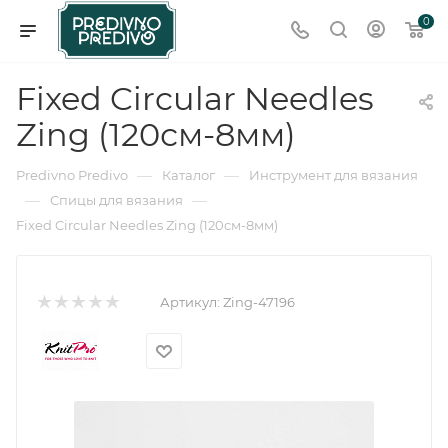
0
Fixed Circular Needles
Zing (120см-8мм)
—
—
Predivno Predivo
Каталог
Инструмент для вязания
—
—
Спицы для вязания
Fixed Circular Needles Zing (120см-8мм)
Артикул:
Zing-47196