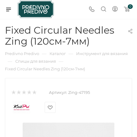
0
Fixed Circular Needles
Zing (120см-7мм)
—
—
Predivno Predivo
Каталог
Инструмент для вязания
—
—
Спицы для вязания
Fixed Circular Needles Zing (120см-7мм)
Артикул:
Zing-47195