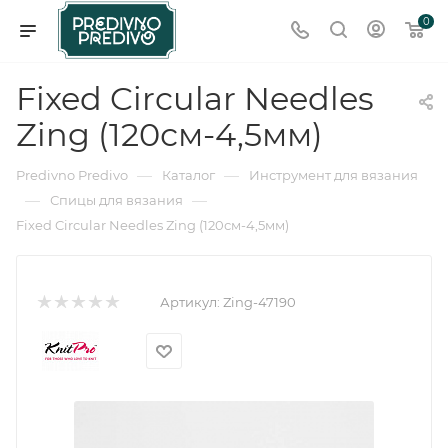
0
Fixed Circular Needles
Zing (120см-4,5мм)
—
—
Predivno Predivo
Каталог
Инструмент для вязания
—
—
Спицы для вязания
Fixed Circular Needles Zing (120см-4,5мм)
Артикул:
Zing-47190