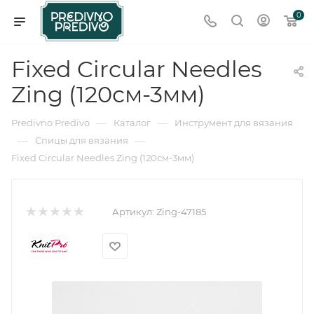
0
Fixed Circular Needles
Zing (120см-3мм)
—
—
Predivno Predivo
Каталог
Инструмент для вязания
—
—
Спицы для вязания
Fixed Circular Needles Zing (120см-3мм)
Артикул:
Zing-47185